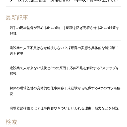
20代の施工管理・現場監督の平均年収！給料を上げてい
徴4選も解説
く4つの方法
最新記事
若手の現場監督が辞める6つの理由｜離職を防ぎ定着させる3つの対策を
解説
建設業の人手不足はなぜ解決しない？採用難の実態や具体的な解消策11
選を解説
建設業で人が来ない現状と3つの原因｜応募不足を解決する7ステップを
解説
解体の現場監督の具体的な仕事内容｜未経験から転職する4つのコツも解
説
現場監督補佐とは？仕事内容やきついといわれる理由、魅力などを解説
検索